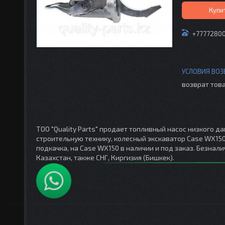
Купи
+7777280
возврат това
ТОО "Quality Parts" продает топливный насос низкого д
строительную технику, колесный экскаватор Case WX150, 
подкачка, на Case WX150 в наличии и под заказ. Безнал
Казахстан, также СНГ, Киргизия (Бишкек).