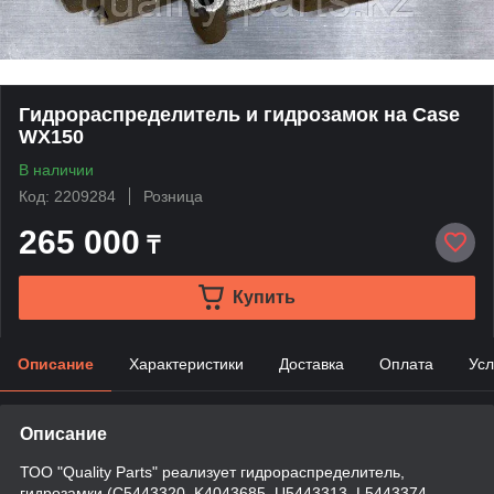
Гидрораспределитель и гидрозамок на Case
WX150
В наличии
Код: 2209284
Розница
265 000
₸
Купить
Описание
Характеристики
Доставка
Оплата
Усл
Описание
ТОО "Quality Parts" реализует гидрораспределитель,
гидрозамки (C5443320, K4043685, U5443313, L5443374,