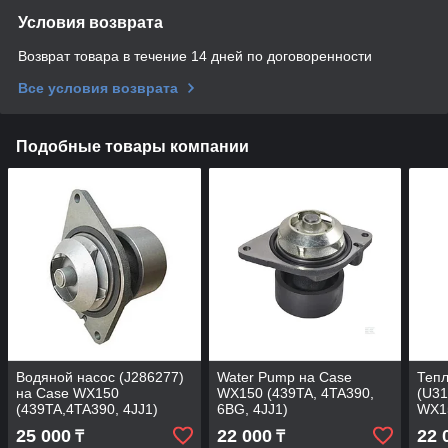
Условия возврата
Возврат товара в течение 14 дней по договоренности
Все условия возврата
Подобные товары компании
Водяной насос (J286277)
Water Pump на Case
Теп
на Case WX150
WX150 (439TA, 4TA390,
(U31
(439TA,4TA390, 4JJ1)
6BG, 4JJ1)
WX15
4JJ1
25 000
22 000
22 
₸
₸