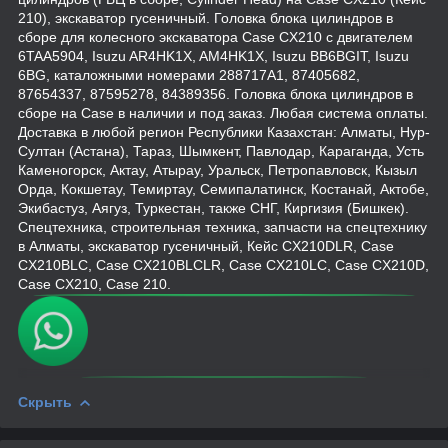
210), экскаватор гусеничный. Головка блока цилиндров в
сборе для колесного экскаватора Case CX210 с двигателем
6TAA5904, Isuzu AR4HK1X, AM4HK1X, Isuzu BB6BGIT, Isuzu
6BG, каталожными номерами 288717A1, 87405682,
87654337, 87595278, 84389356. Головка блока цилиндров в
сборе на Case в наличии и под заказ. Любая система оплаты.
Доставка в любой регион Республики Казахстан: Алматы, Нур-
Султан (Астана), Тараз, Шымкент, Павлодар, Караганда, Усть
Каменогорск, Актау, Атырау, Уральск, Петропавловск, Кызыл
Орда, Кокшетау, Темиртау, Семипалатинск, Костанай, Актобе,
Экибастуз, Аягуз, Туркестан, также СНГ, Киргизия (Бишкек).
Спецтехника, строительная техника, запчасти на спецтехнику
в Алматы, экскаватор гусеничный, Кейс CX210DLR, Case
CX210BLC, Case CX210BLCLR, Case CX210LC, Case CX210D,
Case CX210, Case 210.
Скрыть