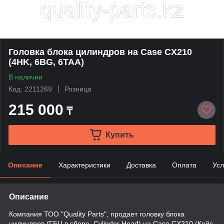
Головка блока цилиндров на Case CX210
(4HK, 6BG, 6TAA)
В наличии
Код: 2211269
Розница
215 000
₸
Купить
Описание
Характеристики
Доставка
Оплата
Усл
Описание
Компания ТОО "Quality Parts", продает головку блока
цилиндров (ГБЦ в сборе, Cylinder Head) на Case CX210 (Кейс