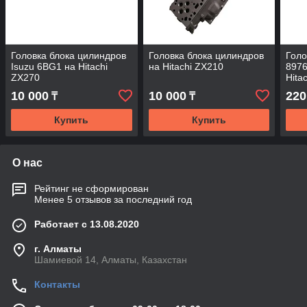
Головка блока цилиндров
Головка блока цилиндров
Голо
Isuzu 6BG1 на Hitachi
на Hitachi ZX210
8976
ZX270
Hita
10 000
10 000
220
₸
₸
Купить
Купить
О нас
Рейтинг не сформирован
Менее 5 отзывов за последний год
Работает с 13.08.2020
г. Алматы
Шамиевой 14, Алматы, Казахстан
Контакты