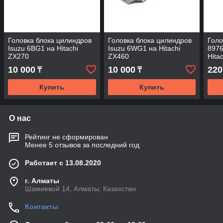
Головка блока цилиндров
Головка блока цилиндров
Голо
Isuzu 6BG1 на Hitachi
Isuzu 6WG1 на Hitachi
8976
ZX270
ZX460
Hita
10 000
10 000
220
₸
₸
Купить
Купить
О нас
Рейтинг не сформирован
Менее 5 отзывов за последний год
Работает с 13.08.2020
г. Алматы
Шамиевой 14, Алматы, Казахстан
Контакты