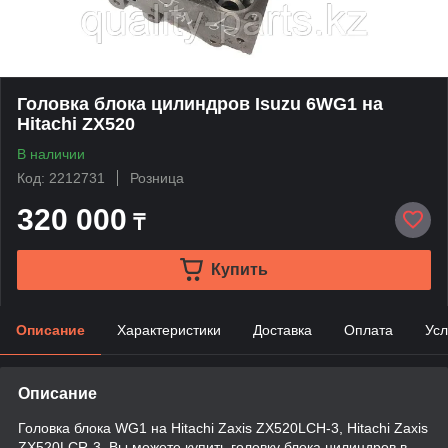
Головка блока цилиндров Isuzu 6WG1 на
Hitachi ZX520
В наличии
Код: 2212731
Розница
320 000
₸
Купить
Описание
Характеристики
Доставка
Оплата
Усл
Описание
Головка блока WG1 на Hitachi Zaxis ZX520LCH-3, Hitachi Zaxis
ZX520LCR-3. Вы можете купить головку блока цилиндров в