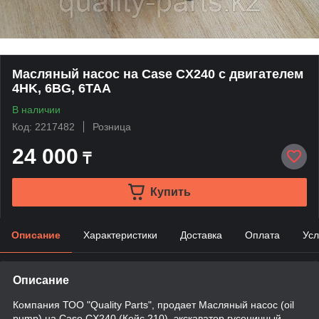
Масляный насос на Case CX240 с двигателем
4HK, 6BG, 6TAA
В наличии
Код: 2217482
Розница
24 000
₸
Купить
Описание
Характеристики
Доставка
Оплата
Усл
Описание
Компания ТОО "Quality Parts", продает Масляный насос (oil
pump) на Case CX240 (Кейс 210), экскаватор гусеничный.