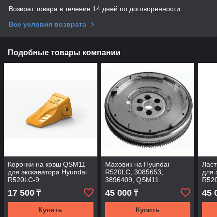
Возврат товара в течение 14 дней по договоренности
Все условия возврата
Подобные товары компании
Коронки на ковш QSM11
Маховик на Hyundai
Лас
для экскаватора Hyundai
R520LC, 3085653,
для 
R520LC-9.
3896409, QSM11.
R520
17 500
45 000
45 
₸
₸
Купить
Купить