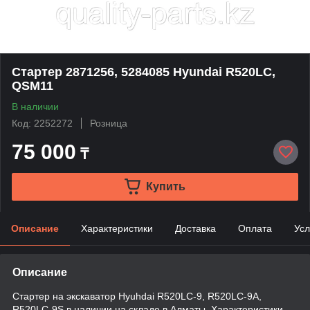
Стартер 2871256, 5284085 Hyundai R520LC,
QSM11
В наличии
Код: 2252272
Розница
75 000
₸
Купить
Описание
Характеристики
Доставка
Оплата
Усл
Описание
Стартер на экскаватор Hyuhdai R520LC-9, R520LC-9A,
R520LC-9S в наличии на складе в Алматы. Характеристики