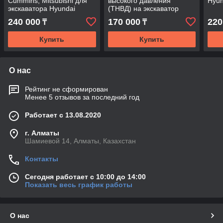
Cummins, Mitsubishi для
высокого давления
Hyun
экскаватора Hyundai
(ТНВД) на экскаватор
R210LC.
Hyundai R520LC-7
240 000
170 000
220
₸
₸
Купить
Купить
О нас
Рейтинг не сформирован
Менее 5 отзывов за последний год
Работает с 13.08.2020
г. Алматы
Шамиевой 14, Алматы, Казахстан
Контакты
Сегодня работает с 10:00 до 14:00
Показать весь график работы
О нас