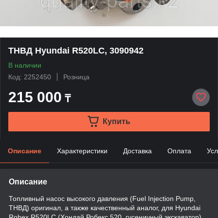
ТНВД Hyundai R520LC, 3090942
В наличии
Код: 2252450
Розница
215 000
₸
Купить
Описание
Характеристики
Доставка
Оплата
Усл
Описание
Топливный насос высокого давления (Fuel Injection Pump,
ТНВД) оригинал, а также качественный аналог, для Hyundai
Robex R520LC (Хондай Робекс 520, гусеничный экскаватор)