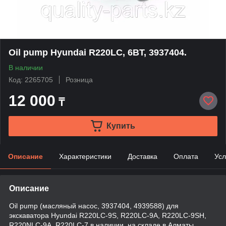
Oil pump Hyundai R220LC, 6BT, 3937404.
В наличии
Код: 2265705
Розница
12 000
₸
Купить
Описание
Характеристики
Доставка
Оплата
Усл
Описание
Oil pump (масляный насос, 3937404, 4939588) для
экскаватора Hyundai R220LC-9S, R220LC-9A, R220LC-9SH,
R220NLC-9A, R220LC-7 в наличии, на складе в Алматы.