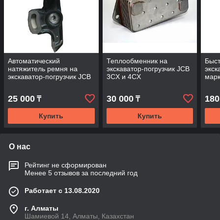
Автоматический
Теплообменник на
Быст
натяжитель ремня на
экскаватор-погрузчик JCB
экск
экскаватор-погрузчик JCB
3CX и 4CX
марк
3CX и 4CX
25 000
30 000
180
₸
₸
Купить
Купить
О нас
Рейтинг не сформирован
Менее 5 отзывов за последний год
Работает с 13.08.2020
г. Алматы
Шамиевой 14, Алматы, Казахстан