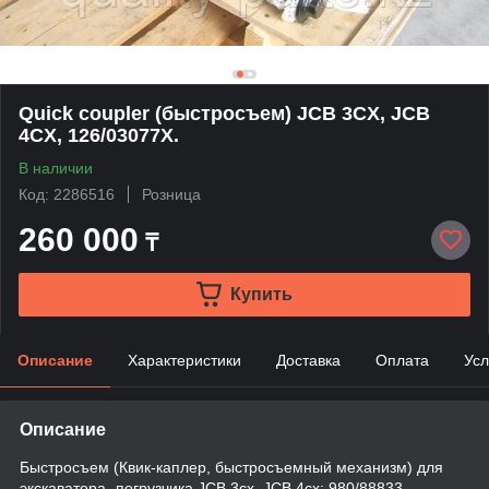
Quick coupler (быстросъем) JCB 3CX, JCB
4CX, 126/03077X.
В наличии
Код: 2286516
Розница
260 000
₸
Купить
Описание
Характеристики
Доставка
Оплата
Усл
Описание
Быстросъем (Квик-каплер, быстросъемный механизм) для
экскаватора- погрузчика JCB 3cx, JCB 4cx: 980/88833,