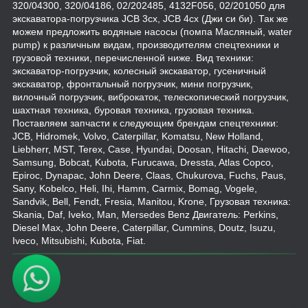
320/04300, 320/04186, 02/202485, 4132F056, 02/201050 для
экскаватора-погрузчика JCB 3cx, JCB 4cx (Джи си би). Так же
можем предложить водяные насосы (помпа Масляный, water
pump) к различным видам, производителям спецтехники и
грузовой техники, перечисленной ниже. Вид техники:
экскаватор-погрузчик, колесный экскаватор, гусеничный
экскаватор, фронтальный погрузчик, мини погрузчик,
вилочный погрузчик, виброкаток, телескопический погрузчик,
шахтная техника, буровая техника, грузовая техника.
Поставляем запчасти к следующим брендам спецтехники:
JCB, Hidromek, Volvo, Caterpillar, Komatsu, New Holland,
Liebherr, MST, Terex, Case, Hyundai, Doosan, Hitachi, Daewoo,
Samsung, Bobcat, Kubota, Furucawa, Dressta, Atlas Copco,
Epiroc, Dynapac, John Deere, Claas, Chukurova, Fuchs, Paus,
Sany, Kobelco, Heli, Ihi, Hamm, Carmix, Bomag, Vogele,
Sandvik, Bell, Fendt, Fresia, Manitou, Krone, Грузовая техника:
Skania, Daf, Iveko, Man, Mersedes Benz Двигатель: Perkins,
Diesel Max, John Deere, Caterpillar, Cummins, Doutz, Isuzu,
Iveco, Mitsubishi, Kubota, Fiat.