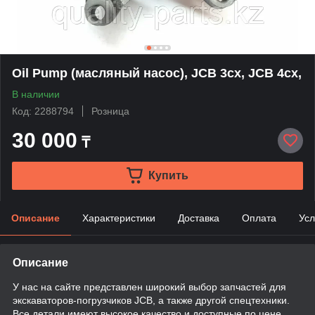
Oil Pump (масляный насос), JCB 3cx, JCB 4cx,
В наличии
Код: 2288794
Розница
30 000
₸
Купить
Описание
Характеристики
Доставка
Оплата
Усл
Описание
У нас на сайте представлен широкий выбор запчастей для
экскаваторов-погрузчиков JCB, а также другой спецтехники.
Все детали имеют высокое качество и доступные по цене.