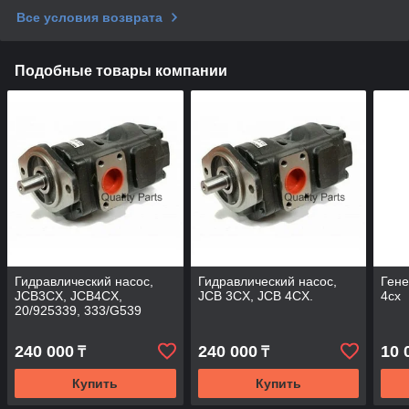
Все условия возврата
Подобные товары компании
Гидравлический насос,
Гидравлический насос,
Гене
JCB3CX, JCB4CX,
JCB 3CX, JCB 4CX.
4cx
20/925339, 333/G539
240 000
240 000
10 
₸
₸
Купить
Купить