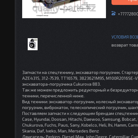
+7777280
возврат това
Запчасти на спецтехнику, экскаватор погрузчик. Стартер 
AZE4315, 312-7539, TT16579, 3823621M95, M100R2016SE-VP
экскаватора-погрузчика Cukurova 883.
Так же можем предложить редукторный и безредукторн
техники, перечисленной ниже.
Вид техники: экскаватор-погрузчик, колесный экскавато
погрузчик, виброкаток, телескопический погрузчик, шахт
Поставляем запчасти к следующим брендам спецтехники: JCB
Case, Hyundai, Doosan, Hitachi, Daewoo, Samsung, Bobcat, 
Chukurova, Fuchs, Paus, Sany, Kobelco, Heli, Ihi, Hamm, Carm
Skania, Daf, Iveko, Man, Mersedes Benz
Двигатель: Perkins, Diesel Max, John Deere, Caterpillar, Cum