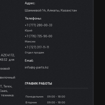
Шамиевой 14, Алматы, Казахстан
+7 (777) 280-00-33
Юрий
+7 (776) 735-90-00
Максим
+7 (727) 317-11-11
Отдел продаж
, AZE4172,
3K632 для
info@q-parts.kz
узовой
, вилочный
ГРАФИК РАБОТЫ
, Terex,
Claas,
я техника:
Понедельник
09:00
18:00
Вторник
09:00
18:00