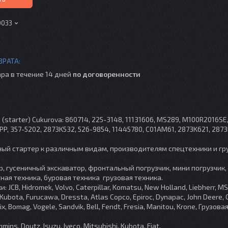
0033
ра в течение 14 дней
по договоренности
(starter) Cukurova: 860714, 225-3148, 11131606, MS289, M100R2016SE
P, 357-5202, 2873K532, 526-9854, 11445780, C01AM61, 2873K621, 287
ый стартер к различным видам, производителям спецтехники и гр
р, гусеничный экскаватор, фронтальный погрузчик, мини погрузчик
ная техника, буровая техника грузовая техника.
, Hidromek, Volvo, Caterpillar, Komatsu, New Holland, Liebherr, MST
Kubota, Furucawa, Dressta, Atlas Copco, Epiroc, Dynapac, John Deere, 
ix, Bomag, Vogele, Sandvik, Bell, Fendt, Fresia, Manitou, Krone, Грузова
mins, Doutz, Isuzu, Iveco, Mitsubishi, Kubota, Fiat.