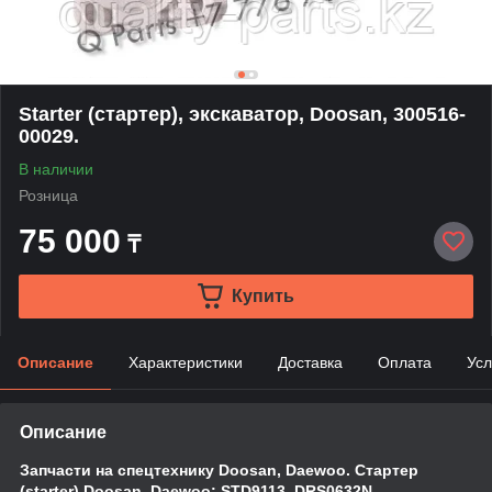
Starter (стартер), экскаватор, Doosan, 300516-
00029.
В наличии
Розница
75 000
₸
Купить
Описание
Характеристики
Доставка
Оплата
Усл
Описание
Запчасти на спецтехнику Doosan, Daewoo. Стартер
(starter) Doosan, Daewoo: STD9113, DRS0632N,