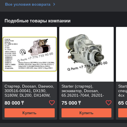
Все условия возврата
Подобные товары компании
Стартер, Doosan, Daewoo,
Starter (стартер),
Star
300516-00041, DX190,
экскаватор, Doosan,
спец
S180W, DL200, DX140W,
65.26201-7044, 26201-
4cx
DL200.
7044.
80 000
75 000
65 
₸
₸
Купить
Купить