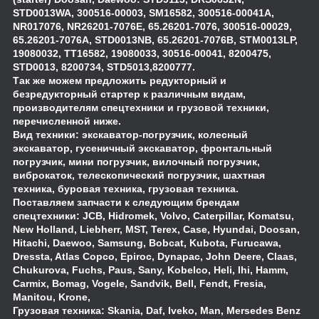
STD0013WA, 300516-00003, SM16582, 300516-00041A,
NR017076, NR26201-7076E, 65.26201-7076, 300516-00029,
65.26201-7076A, STD0013NB, 65.26201-7076B, STM0013LP,
19080032, TT16582, 19080033, 30516-00041, 8200475,
STD0013, 8200734, STD5013,8200777.
Так же можем предложить редукторный и
безредукторный стартер к различным видам,
производителям спецтехники и грузовой техники,
перечисленной ниже.
Вид техники: экскаватор-погрузчик, колесный
экскаватор, гусеничный экскаватор, фронтальный
погрузчик, мини погрузчик, вилочный погрузчик,
виброкаток, телескопический погрузчик, шахтная
техника, буровая техника, грузовая техника.
Поставляем запчасти к следующим брендам
спецтехники: JCB, Hidromek, Volvo, Caterpillar, Komatsu,
New Holland, Liebherr, MST, Terex, Case, Hyundai, Doosan,
Hitachi, Daewoo, Samsung, Bobcat, Kubota, Furucawa,
Dressta, Atlas Copco, Epiroc, Dynapac, John Deere, Claas,
Chukurova, Fuchs, Paus, Sany, Kobelco, Heli, Ihi, Hamm,
Carmix, Bomag, Vogele, Sandvik, Bell, Fendt, Fresia,
Manitou, Krone,
Грузовая техника: Skania, Daf, Iveko, Man, Mersedes Benz