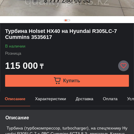
Турбина Holset HX40 на Hyundai R305LC-7
Cummins 3535617
В наличии
Розница
115 000
₸
Купить
Описание
Характеристики
Доставка
Оплата
Усл
Описание
Турбина (турбокомпрессор, turbocharger), на спецтехнику Hy
undai R305LC-7 с ДВС Cummins 6CTA 8.3; двигатель Каминс