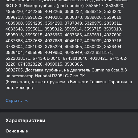
6СТ 8.3. Номер турбины (part number): 3535617, 3535620,
4955220, 4042265, 4042266, 3538232, 3538219, 3538220,
3596713, 3591022, 4040281, 3800378, 3539020, 3539019,
4089300, 3594289, 3594290, 3797849, 5328975, 2839311,
4033648, 3595011, 3595012, 3595014, 3596715, 3595010,
3595013, 3595015, 4036950, 4037686, 4037691, 4037690,
4037688, 4037688, 4037689, 4046102, 4025039, 4089716,
3783604, 4051033, 3785224, 4049355, 4050203, 3536404,
3536404, 4955895, 4049950, 4049949, 6222-83-8171,
6222838171, 6743-81-8040, 6743818040, 4038421, 6743-82-
8220, 6743828220, 4090015, 3536305,
3802705. Доставка турбины, на двигатель Cummins 6cta 8.3
на экскаватор Hyundai R305LC-7 по РК
(Казахстан), также отгружаем в Бишкек и Ташкент. Гарантия ш
есть месяцев.
Скрыть
Характеристики
Основные