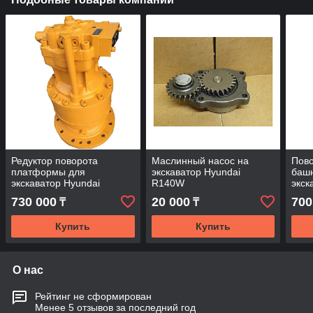
Редуктор поворота
Маслинный насос на
Пово
платформы для
экскаватор Hyundai
баш
экскаватор Hyundai
R140W
экск
R210LC-7.
R520
730 000
20 000
700
₸
₸
Купить
Купить
О нас
Рейтинг не сформирован
Менее 5 отзывов за последний год