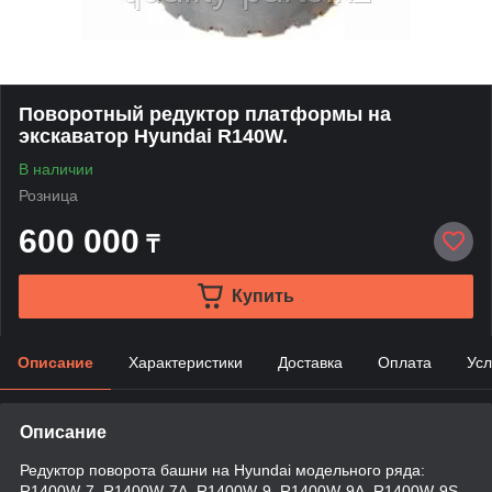
Поворотный редуктор платформы на
экскаватор Hyundai R140W.
В наличии
Розница
600 000
₸
Купить
Описание
Характеристики
Доставка
Оплата
Усл
Описание
Редуктор поворота башни на Hyundai модельного ряда:
R1400W-7, R1400W-7A, R1400W-9, R1400W-9A, R1400W-9S,