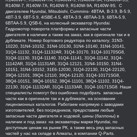
R140W-7, R140W-7A, R140W-9, R140W-9A, R140W-9S. С
двигателем Hyundai, Mitsubishi, Cummins- 4BTAA, B-3.9, B-5.9,
4BT-3.9, 6BT-5.9, 4ISBE-4.5, 4BTA-3.9, 4BTAA-3.9, 6BTA-5.9,
6BTAA-5.9, QSB-6, на колесный экскаватор Hyundai.
Гидромотор поворота платформы и запасные части
двигателя в наличии а также на заказ, как в оригинале так и в
дубликате. Номер бортового редуктора по каталогу; 31N3-
10220, 31N4-10152, 31N4-10130, 31N4-10140, 31N4-10141,
31Q4-11132, 31Q4-11132AR, 31Q4-10170, 31Q4-10170SG8,
31Q4-11130, 31Q4-11140, 31Q4-11141, 31Q4-11142, 31Q4-
11142AR, 31Q4-11131AR, 31Q4-12121, 31N4-10150, 31N4-
10151, 31N4-10152, 31E6-12030, 31Q4-22130, 31Q4-22120,
39Q4-12101, 39Q4-12110, 39Q4-12120, 31Q4-10171SG8,
38Q4-10151, 38Q4-10152, 38Q4-11101, 38Q4-11102, 31Q4-
22130, 31Q4-11132AR, 31Q4-11133AR, 31Q4-10171SG8. Наши
специалисты помогут без ошибочно подобрать запасные
части как в оригинале так и в дубликате, на основании
лицензионных каталогов. Работаем напрямую с заводами
изготовителей, без посредников, предоставим любые
запасные части двигателя и ходовой, шины (баллоны) в
наличии и под заказ на экскаваторы марки Hyundai, по
доступным ценам на рынке РК, а также весь ряд запасных
частей у нас на складе в Алматы, в компании Q-Parts.