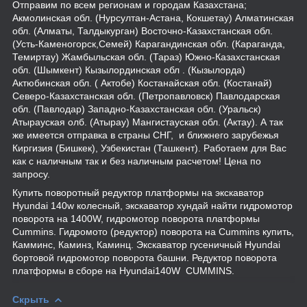
Отправим по всем регионам и городам Казахстана;
Акмолинская обл. (Нурсултан-Астана, Кокшетау) Алматинская
обл. (Алматы, Талдыкурган) Восточно-Казахстанская обл.
(Усть-Каменогорск,Семей) Карагандинская обл. (Караганда,
Темиртау) Жамбыльская обл. (Тараз) Южно-Казахстанская
обл. (Шымкент) Кызылординская обл . (Кызылорда)
Актюбинская обл. ( Актобе) Костанайская обл. (Костанай)
Северо-Казахстанская обл. (Петропавловск) Павлодарская
обл. (Павлодар) Западно-Казахстанская обл. (Уральск)
Атырауская олб. (Атырау) Мангистауская обл. (Актау). А так
же имеется отправка в страны СНГ, и ближнего зарубежья
Киргизия (Бишкек), Узбекистан (Ташкент). Работаем для Вас
как с наличным так и без наличным расчетом! Цена по
запросу.
Купить поворотный редуктор платформы на экскаватор
Hyundai 140w колесный, экскаватор хундай найти гидромотор
поворота на 1400W, гидромотор поворота платформы
Cummins. Гидромото (редуктор) поворота на Cummins купить,
Камминс, Каминз, Каминц. Экскaватор гусеничный Hyundai
бортовой гидромотор поворота башни. Редуктор поворота
платформы в сборе на Hyundai140W CUMMINS.
Скрыть