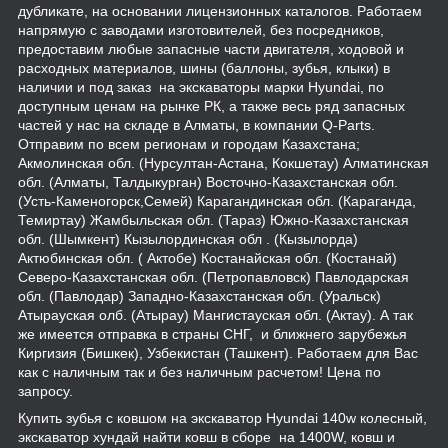
дубликате, на основании лицензионных каталогов. Работаем
напрямую с заводами изготовителей, без посредников,
предоставим любые запасные части двигателя, ходовой и
расходных материалов, шины (баллоны, зубья, клыки) в
наличии и под заказ на экскаваторы марки Hyundai, по
доступным ценам на рынке РК, а также весь ряд запасных
частей у нас на складе в Алматы, в компании Q-Parts.
Отправим по всем регионам и городам Казахстана;
Акмолинская обл. (Нурсултан-Астана, Кокшетау) Алматинская
обл. (Алматы, Талдыкурган) Восточно-Казахстанская обл.
(Усть-Каменогорск,Семей) Карагандинская обл. (Караганда,
Темиртау) Жамбыльская обл. (Тараз) Южно-Казахстанская
обл. (Шымкент) Кызылординская обл . (Кызылорда)
Актюбинская обл. ( Актобе) Костанайская обл. (Костанай)
Северо-Казахстанская обл. (Петропавловск) Павлодарская
обл. (Павлодар) Западно-Казахстанская обл. (Уральск)
Атырауская олб. (Атырау) Мангистауская обл. (Актау). А так
же имеется отправка в страны СНГ, и ближнего зарубежья
Киргизия (Бишкек), Узбекистан (Ташкент). Работаем для Вас
как с наличным так и без наличным расчетом! Цена по
запросу.
Купить зубья с ковшом на экскаватор Hyundai 140w колесный,
экскаватор хундай найти ковш в сборе на 1400W, ковш и