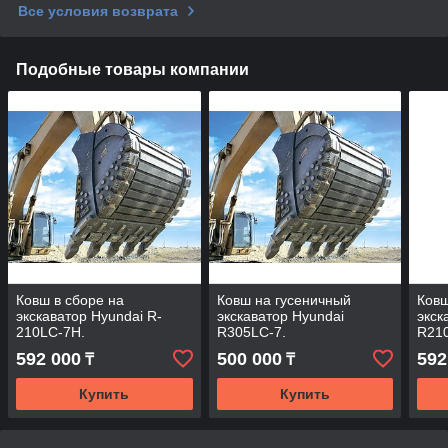
Все условия возврата
Подобные товары компании
Ковш в сборе на
Ковш на гусеничный
Ковш
экскаватор Hyundai R-
экскаватор Hyundai
экск
210LC-7H.
R305LC-7.
R210
592 000
500 000
592
₸
₸
Купить
Купить