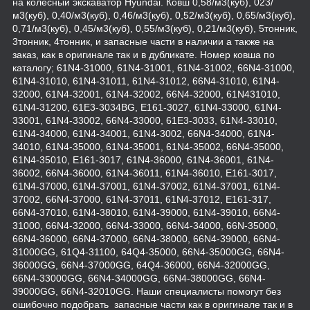
на колесный экскаватор Hyundai. Ковш 0,58/м3(куб), 023/
м3(куб), 0,40/м3(куб), 0,46/м3(куб), 0,52/м3(куб), 0,65/м3(куб),
0,71/м3(куб), 0,45/м3(куб), 0,55/м3(куб), 0,21/м3(куб), 5тонник,
3тонник, 4тонник, и запасные части в наличии а также на
заказ, как в оригинале так и в дубликате. Номер ковша по
каталогу; 61N4-31000, 61N4-31001, 61N4-31002, 66N4-31000,
61N4-31010, 61N4-31011, 61N4-31012, 66N4-31010, 61N4-
32000, 61N4-32001, 61N4-32002, 66N4-32000, 61N431010,
61N4-31200, 61E3-3034BG, E161-3027, 61N4-33000, 61N4-
33001, 61N4-33002, 66N4-33000, 61E3-3033, 61N4-33010,
61N4-34000, 61N4-34001, 61N4-3002, 66N4-34000, 61N4-
34010, 61N4-35000, 61N4-35001, 61N4-35002, 66N4-35000,
61N4-35010, E161-3017, 61N4-36000, 61N4-36001, 61N4-
36002, 66N4-36000, 61N4-36011, 61N4-36010, E161-3017,
61N4-37000, 61N4-37001, 61N4-37002, 61N4-37001, 61N4-
37002, 66N4-37000, 61N4-37011, 61N4-37012, E161-317,
66N4-37010, 61N4-38010, 61N4-39000, 61N4-39010, 66N4-
31000, 66N4-32000, 66N4-33000, 66N4-34000, 66N-35000,
66N4-36000, 66N4-37000, 66N4-38000, 66N4-39000, 66N4-
31000GG, 61Q4-31100, 64Q4-35000, 66N4-35000GG, 66N4-
36000GG, 66N4-37000GG, 64Q4-36000, 66N4-32000GG,
66N4-33000GG, 66N4-34000GG, 66N4-38000GG, 66N4-
39000GG, 66N4-32010GG. Наши специалисты помогут без
ошибочно подобрать запасные части как в оригинале так и в