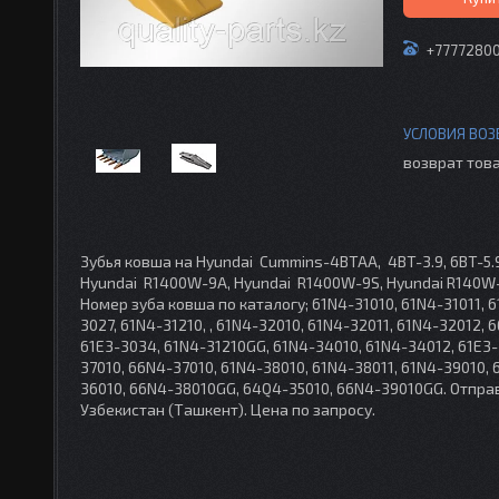
+7777280
возврат това
Зубья ковша на Hyundai Cummins-4BTAA, 4BT-3.9, 6BT-5.9
Hyundai R1400W-9A, Hyundai R1400W-9S, Hyundai R140W-7
Номер зуба ковша по каталогу; 61N4-31010, 61N4-31011, 6
3027, 61N4-31210, , 61N4-32010, 61N4-32011, 61N4-32012,
61E3-3034, 61N4-31210GG, 61N4-34010, 61N4-34012, 61E3-
37010, 66N4-37010, 61N4-38010, 61N4-38011, 61N4-39010,
36010, 66N4-38010GG, 64Q4-35010, 66N4-39010GG. Отпра
Узбекистан (Ташкент). Цена по запросу.