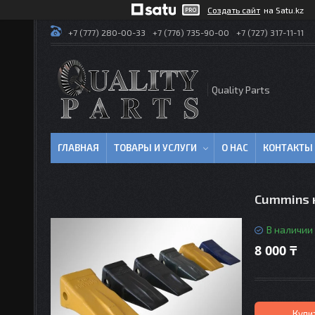
Создать сайт
на Satu.kz
+7 (777) 280-00-33
+7 (776) 735-90-00
+7 (727) 317-11-11
Quality Parts
ГЛАВНАЯ
ТОВАРЫ И УСЛУГИ
О НАС
КОНТАКТЫ
Cummins 
В наличии
8 000 ₸
Купи