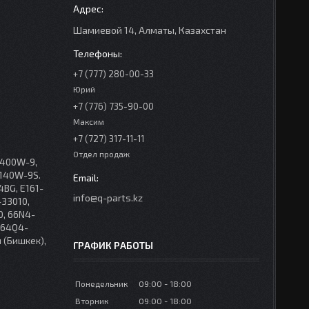
Шамиевой 14, Алматы, Казахстан
+7 (777) 280-00-33
Юрий
+7 (776) 735-90-00
Максим
+7 (727) 317-11-11
Отдел продаж
1400W-9,
R140W-9S.
4BG, E161-
info@q-parts.kz
-33010,
0, 66N4-
 64Q4-
 (Бишкек),
ГРАФИК РАБОТЫ
Понедельник
09:00
18:00
Вторник
09:00
18:00