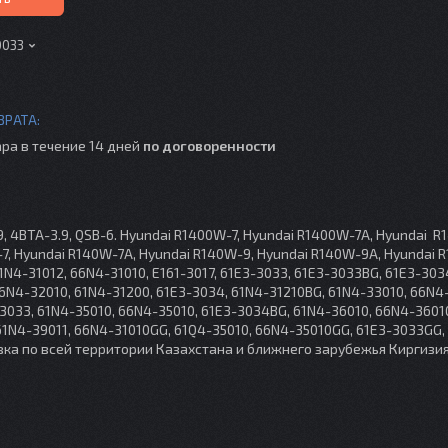
0033
ра в течение 14 дней
по договоренности
, 4BTA-3.9, QSB-6. Hyundai R1400W-7, Hyundai R1400W-7A, Hyundai R
, Hyundai R140W-7A, Hyundai R140W-9, Hyundai R140W-9A, Hyundai 
1N4-31012, 66N4-31010, E161-3017, 61E3-3033, 61E3-3033BG, 61E3-303
 66N4-32010, 61N4-31200, 61E3-3034, 61N4-31210BG, 61N4-33010, 66N4
3033, 61N4-35010, 66N4-35010, 61E3-3034BG, 61N4-36010, 66N4-3601
 61N4-39011, 66N4-31010GG, 61Q4-35010, 66N4-35010GG, 61E3-3033GG,
вка по всей территории Казахстана и ближнего зарубежья Киргизия