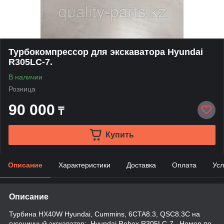
Турбокомпрессор для экскаватора Hyundai
R305LC-7.
В наличии
Розница
90 000
₸
Купить
Описание
Характеристики
Доставка
Оплата
Усл
Описание
Турбина HX40W Hyundai, Cummins, 6CTA8.3, QSC8.3C на
гусеничный экскаватор: Hyundai Robex R305LC-7 . Номер по