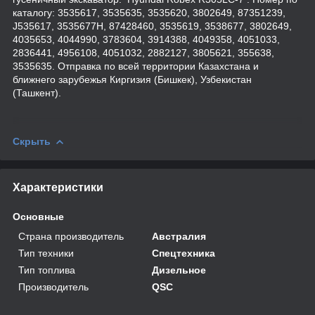
каталогу: 3535617, 3535635, 3535620, 3802649, 87351239,
J535617, 3535677H, 87428460, 3535619, 3538677, 3802649,
4035653, 4044990, 3783604, 3914388, 4049358, 4051033,
2836441, 4956108, 4051032, 2882127, 3805621, 355638,
3535635. Отправка по всей территории Казахстана и
ближнего зарубежья Киргизия (Бишкек), Узбекистан
(Ташкент).
Скрыть
Характеристики
Основные
Страна производитель
Австралия
Тип техники
Спецтехника
Тип топлива
Дизельное
Производитель
QSC