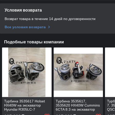
Условия возврата
Возврат товара в течение 14 дней по договоренности
Все условия возврата
Подобные товары компании
Турбина 3535617 Holset
Турбина 3535617,
Турб
HX40W на экскаватор
3535620 HX40W Cummins
7, 3
Hyundai R305LC-7
6CTA 8.3 на экскаватор
QSC
Hyundai R305LC-7