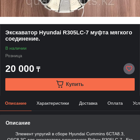
Экскаватор Hyundai R305LC-7 муфта мягкого
соединение.
В наличии
Розница
20 000
₸
Купить
Описание
Характеристики
Доставка
Оплата
Усл
Описание
Элемент упругий в сборе Hyundai Cummins 6CTA8.3,
QSC8.3C для экскаватора гусеничного Robex R305LC-7 . Его