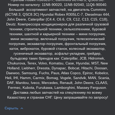
Номер по каталогу: 11N8-90020, 11N8-92040, 11Q6-90040.
Большой ассортимент запчастей, на двигатель Cummins
(6CTA8.3, QSC8.3C) Hyundai Robex R305LC-7, Dieselmax 444,
John Deere, Caterpillar (C4.4, C6.6, C9, C12, C13, C15, C18),
Deutz. Компрессора кондиционеров для различной грузовой
техники, строительной техники, сельхозтехники, буровой
техники, шахтной и карьерной техники – мини погрузчик,
мини экскаватор, вилочный погрузчик, телескопический
погрузчик, экскаватор-погрузчик, фронтальный погрузчик,
каток, виброкаток, буровой станок, колесный экскаватор,
гусеничный экскаватор, асфальт-укладчик, грейдер,
бульдозер таких брендов как: Caterpillar, JCB, Hidromek,
Chukurova, Terex, Volvo, Komatsu, Case, Hyundai, MST, New
Holland, Liebherr, Dressta, Dynapac, Bobcat, Hitachi, Doosan,
Daewoo, Samsung, Fuchs, Paus, Atlas Copco, Epiroc, Kobelco,
Heli, IHI, Hamm, Carmix, Bomag, Vogele, Sandvik, MAN, Scania,
DAF, Manitou, Iveco, Mercedes, Renault, John Deere, CLAAS,
Fermec, Kubota, Furukawa, Lamborghini, Massey Ferguson.
Доставка любых запчастей на спецтехнику по всему
Казахстану и странам СНГ. Цену запрашивайте по запросу!
Скрыть