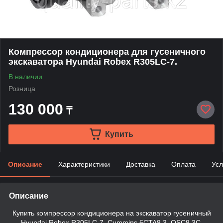
Компрессор кондиционера для гусеничного
экскаватора Hyundai Robex R305LC-7.
В наличии
Розница
130 000
₸
Купить
Описание
Характеристики
Доставка
Оплата
Усл
Описание
Купить компрессор кондиционера на экскаватор гусеничный
Hyundai Robex R305LC-7, Cummins 6CTA8.3, QSC8.3C.