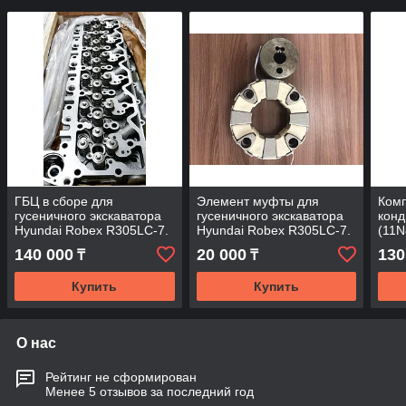
ГБЦ в сборе для
Элемент муфты для
Ком
гусеничного экскаватора
гусеничного экскаватора
кон
Hyundai Robex R305LC-7.
Hyundai Robex R305LC-7.
(11N
гусе
140 000
20 000
130
₸
₸
Hyun
Купить
Купить
О нас
Рейтинг не сформирован
Менее 5 отзывов за последний год