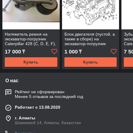
Натяжитель ремня на
Блок двигателя (пустой, а
Зубь
экскаватор-погрузчик
также в сборе) на
экск
Caterpillar 428 (C, D, E, F),
экскаватор-погрузчик
Cater
432 (C, D, E, F) Кат, Cat
Caterpillar 428 (C, D, E, F),
432 
17 000
1 000
7 5
₸
₸
432 Кат Cat
Купить
Купить
О нас
Рейтинг не сформирован
Менее 5 отзывов за последний год
Работает с 13.08.2020
г. Алматы
Шамиевой 14, Алматы, Казахстан