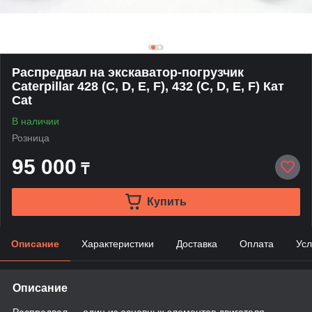
Распредвал на экскаватор-погрузчик
Caterpillar 428 (C, D, E, F), 432 (C, D, E, F) Кат
Cat
В наличии
Розница
95 000
₸
Купить
Описание
Характеристики
Доставка
Оплата
Усл
Описание
Распредвал — один из основных элементов двигателя