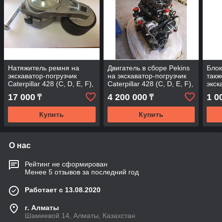
Натяжитель ремня на
Двигатель в сборе Pekins
Блок
экскаватор-погрузчик
на экскаватор-погрузчик
такж
Caterpillar 428 (C, D, E, F),
Caterpillar 428 (C, D, E, F),
экск
432 (C, D, E, F) Кат, Cat
432 (C, D, E, F) Кат, Cat
Cater
17 000
4 200 000
1 0
₸
₸
432 
Купить
Купить
О нас
Рейтинг не сформирован
Менее 5 отзывов за последний год
Работает с 13.08.2020
г. Алматы
Шамиевой 14, Алматы, Казахстан