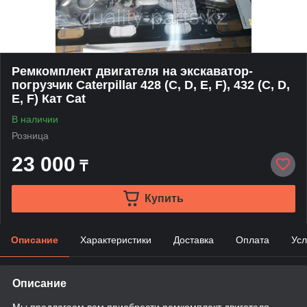
Ремкомплект двигателя на экскаватор-
погрузчик Caterpillar 428 (C, D, E, F), 432 (C, D,
E, F) Кат Cat
В наличии
Розница
23 000
₸
Купить
Описание
Характеристики
Доставка
Оплата
Усл
Описание
Мы предлагаем вам приобрести ремкомплект двигателя