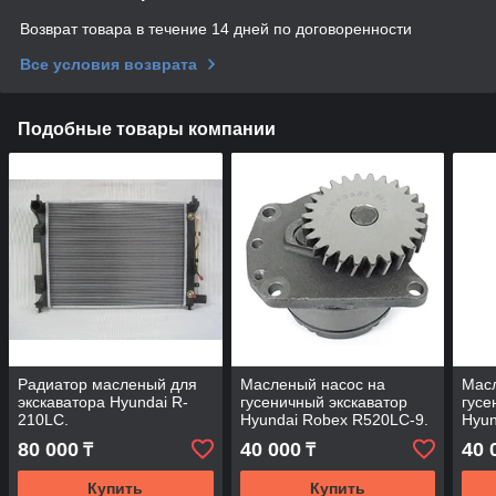
Возврат товара в течение 14 дней по договоренности
Все условия возврата
Подобные товары компании
Радиатор масленый для
Масленый насос на
Мас
экскаватора Hyundai R-
гусеничный экскаватор
гусе
210LC.
Hyundai Robex R520LC-9.
Hyun
80 000
40 000
40 
₸
₸
Купить
Купить