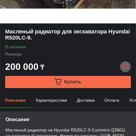
Масленый радиатор для экскаватора Hyundai
R520LC-9.
В наличии
Розница
200 000
₸
Купить
Описание
Характеристики
Доставка
Оплата
Усл
Описание
Масленый радиатор на Hyundai R520LC-9 Cummins QSM11
на гусеничный экскаватор. Номер по каталогу: 11QB-45030,