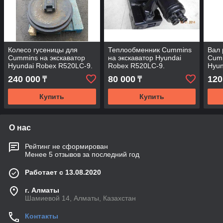
Колесо гусеницы для
Теплообменник Cummins
Вал
Cummins на экскаватор
на экскаватор Hyundai
Cumm
Hyundai Robex R520LC-9.
Robex R520LC-9.
Hyun
240 000
80 000
120
₸
₸
Купить
Купить
О нас
Рейтинг не сформирован
Менее 5 отзывов за последний год
Работает с 13.08.2020
г. Алматы
Шамиевой 14, Алматы, Казахстан
Контакты