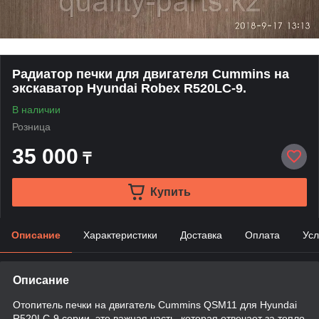
Радиатор печки для двигателя Cummins на
экскаватор Hyundai Robex R520LC-9.
В наличии
Розница
35 000
₸
Купить
Описание
Характеристики
Доставка
Оплата
Усл
Описание
Отопитель печки на двигатель Cummins QSM11 для Hyundai
R520LC-9 серии, это важная часть, которая отвечает за тепло