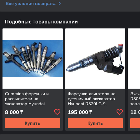
Все условия возврата
Подобные товары компании
Cummins форсунки и
Форсунки двигателя на
Экск
распылители на
гусеничный экскаватор
R30
экскаватор Hyundai
Hyundai R520LC-9.
топл
R1400W.
3926
8 000
195 000
12 
₸
₸
043
Купить
Купить