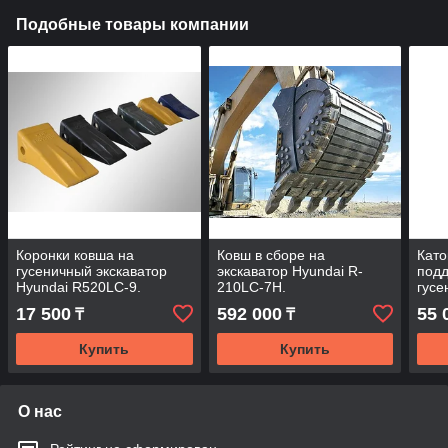
Подобные товары компании
Коронки ковша на
Ковш в сборе на
Като
гусеничный экскаватор
экскаватор Hyundai R-
под
Hyundai R520LC-9.
210LC-7H.
гусе
Hyun
17 500
592 000
55 
₸
₸
Купить
Купить
О нас