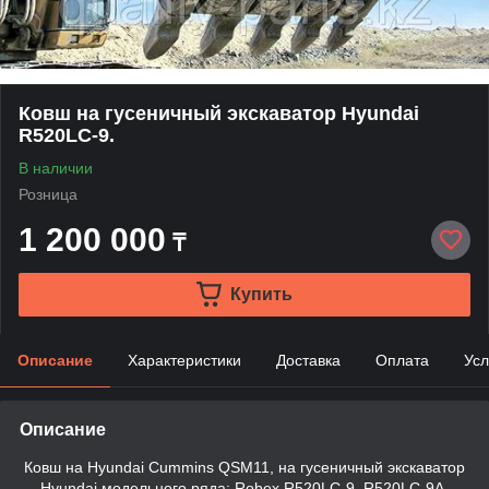
Ковш на гусеничный экскаватор Hyundai
R520LC-9.
В наличии
Розница
1 200 000
₸
Купить
Описание
Характеристики
Доставка
Оплата
Усл
Описание
Ковш на Hyundai Cummins QSM11, на гусеничный экскаватор
Hyundai модельного ряда: Robex R520LC-9, R520LC-9A,