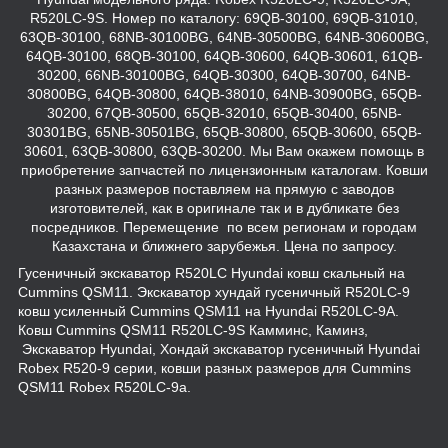
R520LC-9S. Номер по каталогу: 69QB-30100, 69QB-31010,
63QB-30100, 68NB-30100BG, 64NB-30500BG, 64NB-30600BG,
64QB-30100, 68QB-30100, 64QB-30600, 64QB-30601, 61QB-
30200, 66NB-30100BG, 64QB-30300, 64QB-30700, 64NB-
30800BG, 64QB-30800, 64QB-38010, 64NB-30900BG, 65QB-
30200, 67QB-30500, 65QB-32010, 65QB-30400, 65NB-
30301BG, 65NB-30501BG, 65QB-30800, 65QB-30600, 65QB-
30601, 63QB-30800, 63QB-30200. Мы Вам окажем помощь в
приобретение запчастей по лицензионным каталогам. Ковши
разных размеров поставляем на прямую с заводов
изготовителей, как в оригинале так и в дубликате без
посредников. Перемещение по всем регионам и городам
Казахстана и ближнего зарубежья. Цена по запросу.
Гусеничный экскаватор R520LC Hyundai ковш скальный на
Cummins QSM11. Экскаватор хундай гусеничный R520LC-9
ковш усиленный Cummins QSM11 на Hyundai R520LC-9A.
Ковш Cummins QSM11 R520LC-9S Камминс, Каминз,
Экскaватор Hyundai, Хондай экскаватор гусеничный Hyundai
Robex R520-9 серии, ковши разных размеров для Cummins
QSM11 Robex R520LC-9a.