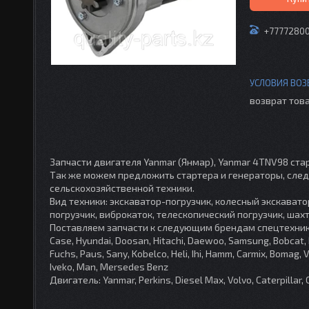
+7777280
возврат това
Запчасти двигателя Yanmar (Янмар), Yanmar 4TNV98 старт
Так же можем предложить стартера и генераторы, след
сельскохозяйственной техники.
Вид техники: экскаватор-погрузчик, колесный экскавато
погрузчик, виброкаток, телескопический погрузчик, шахт
Поставляем запчасти к следующим брендам спецтехники: JCB
Case, Hyundai, Doosan, Hitachi, Daewoo, Samsung, Bobcat, 
Fuchs, Paus, Sany, Kobelco, Heli, Ihi, Hamm, Carmix, Bomag, 
Iveko, Man, Mersedes Benz
Двигатель: Yanmar, Perkins, Diesel Max, Volvo, Caterpillar, 