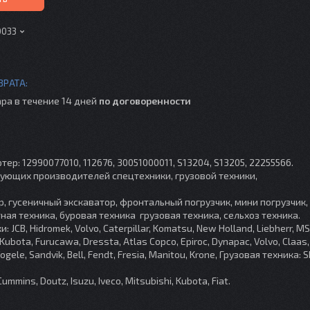
0033
ра в течение 14 дней
по договоренности
ер: 12990077010, 112676, 30051000011, S13204, S13205, 22255566.
ующих производителей спецтехники, грузовой техники,
р, гусеничный экскаватор, фронтальный погрузчик, мини погрузчик
ная техника, буровая техника грузовая техника, сельхоз техника.
, Hidromek, Volvo, Caterpillar, Komatsu, New Holland, Liebherr, MST
Kubota, Furucawa, Dressta, Atlas Copco, Epiroc, Dynapac, Volvo, Claas
Vogele, Sandvik, Bell, Fendt, Fresia, Manitou, Krone, Грузовая техника: S
Cummins, Doutz, Isuzu, Iveco, Mitsubishi, Kubota, Fiat.