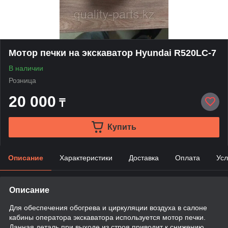
Мотор печки на экскаватор Hyundai R520LC-7
В наличии
Розница
20 000
₸
Купить
Описание
Характеристики
Доставка
Оплата
Усл
Описание
Для обеспечения обогрева и циркуляции воздуха в салоне
кабины оператора экскаватора используется мотор печки.
Данная деталь при выходе из строя приводит к снижению