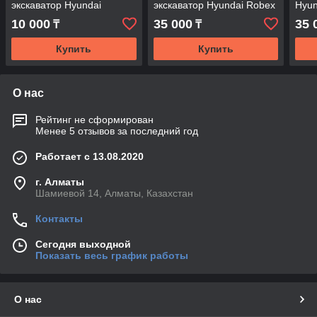
экскаватор Hyundai
экскаватор Hyundai Robex
Hyun
R520LC-7
R520LC-9.
10 000
35 000
35 
₸
₸
Купить
Купить
О нас
Рейтинг не сформирован
Менее 5 отзывов за последний год
Работает с 13.08.2020
г. Алматы
Шамиевой 14, Алматы, Казахстан
Контакты
Сегодня выходной
Показать весь график работы
О нас