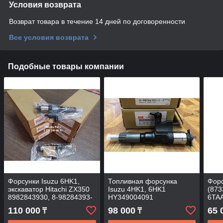
Условия возврата
Возврат товара в течение 14 дней по договоренности
Все условия возврата
Подобные товары компании
Форсунки Isuzu 6HK1,
Топливная форсунка
Фор
экскаватор Hitachi ZX350
Isuzu 4HK1, 6HK1
(873
8982843930, 8-98284393-
HY349004091
6TA
0
110 000
98 000
65 
₸
₸