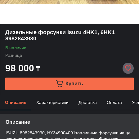
Дизельные форсунки Isuzu 4HK1, 6HK1
8982843930
В наличии
Розница
98 000
₸
Купить
Описание
Характеристики
Доставка
Оплата
Усл
Описание
ISUZU 8982843930, HY349004091топливные форсунки чаще
всего встречаются на дизельных двигателях. Форсунки