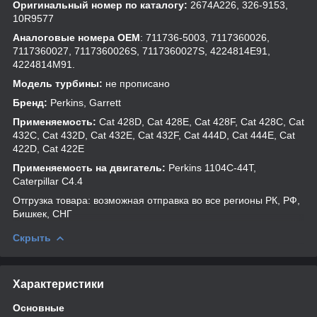
Оригинальный номер по каталогу:
2674A226, 326-9153,
10R9577
Аналоговые номера
OEM
: 711736-5003, 7117360026,
7117360027, 7117360026S, 7117360027S, 4224814E91,
4224814M91.
Модель турбины:
не прописано
Бренд:
Perkins, Garrett
Применяемость
:
Cat 428D, Cat 428E, Cat 428F, Cat 428C, Cat
432C, Cat 432D, Cat 432E, Cat 432F, Cat 444D, Cat 444E, Cat
422D, Cat 422E
Применяемость на двигатель:
Perkins 1104C-44T,
Caterpillar C4.4
Отгрузка товара: возможная отправка во все регионы РК, РФ,
Бишкек, СНГ
Скрыть
Характеристики
Основные