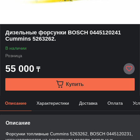
Дизельные форсунки BOSCH 0445120241
Cummins 5263262.
В наличии
Розница
55 000
₸
Купить
Описание
Характеристики
Доставка
Оплата
Усл
Описание
Форсунки топливные Cummins 5263262, BOSCH 0445120231,
устанавливаются на следующие модели дизельных